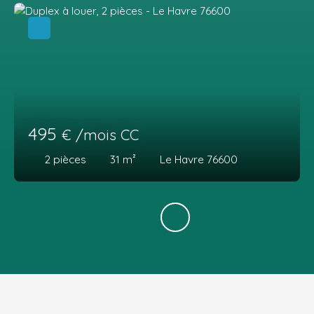
495
€ /mois CC
2
pièces
31
m²
Le Havre 76600