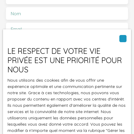
Nom
Email
Type d'offre
Vente
LE RESPECT DE VOTRE VIE
PRIVÉE EST UNE PRIORITÉ POUR
Type de bien
NOUS
Localisation
Nous utilisons des cookies afin de vous offrir une
expérience optimale et une communication pertinente sur
Budget max (€)
notre site. Grace à ces technologies, nous pouvons vous
proposer du contenu en rapport avec vos centres d'intérêt.
Ils nous permettent également d'améliorer la qualité de nos
Surface min (m²)
services et la convivialité de notre site internet. Nous
utiliserons uniquement les données personnelles pour
J'accepte le traitement de mes données
lesquelles vous avez donné votre accord. Vous pouvez les
personnelles conformément au RGPD. Si vous ne
modifier à n'importe quel moment via la rubrique ″Gérer les