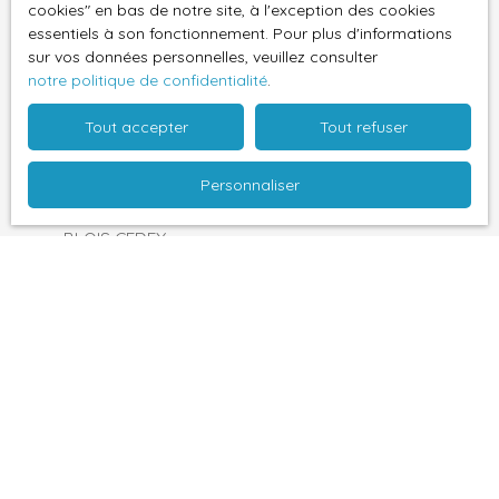
souhaitez pas faire l'objet de prospection
cookies″ en bas de notre site, à l'exception des cookies
commerciale par voie téléphonique, vous pouvez
essentiels à son fonctionnement. Pour plus d'informations
sur vos données personnelles, veuillez consulter
vous inscrire gratuitement sur la liste d'opposition
notre politique de confidentialité
.
au démarchage téléphonique, prévu par l'article
L223-1 du code de la consommation, sur le site
Tout accepter
Tout refuser
Internet www.bloctel.gouv.fr ou par courrier
adressé à :
Personnaliser
Société Worldline, Service Bloctel, CS 61311, 41013
BLOIS CEDEX.
Pour en savoir plus sur le traitement de vos
données personnelles, veuillez consulter notre
politique de confidentialité
.
Recevoir des annonces