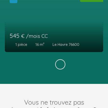
545
€ /mois CC
1
pièce
16
m²
Le Havre 76600
Vous ne trouvez pas