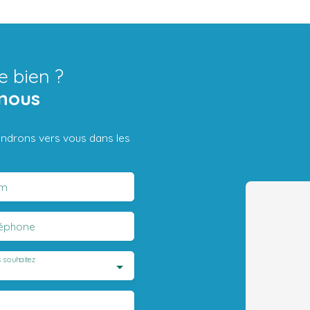
e bien ?
nous
iendrons vers vous dans les
m
léphone
 souhaitez