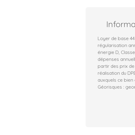
Inform
Loyer de base 44
régularisation an
énergie D, Class
dépenses annuell
partir des prix de
réalisation du DP
auxquels ce bien 
Géorisques : geor