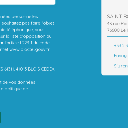
SAINT 
nnées personnelles
ouhaitez pas faire l'objet
48 rue Ra
ie téléphonique, vous
76600 Le 
r la liste d'opposition au
 l'article L223-1 du code
+33 2 3
ernet www.bloctel.gouv.fr
Envoye
S'y re
CS 61311, 41013 BLOIS CEDEX.
ent de vos données
tre
politique de