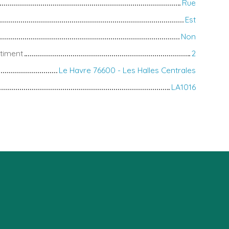
Rue
Est
Non
timent
2
Le Havre 76600 - Les Halles Centrales
LA1016