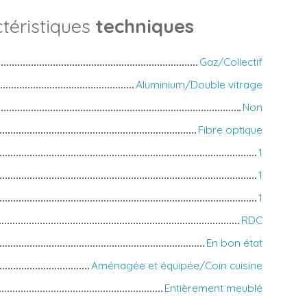
téristiques
techniques
Gaz/Collectif
Aluminium/Double vitrage
Non
Fibre optique
1
1
1
RDC
En bon état
Aménagée et équipée/Coin cuisine
Entièrement meublé