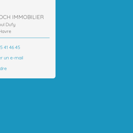
ROCH IMMOBILIER
oul Dufy
Havre
5 41 46 45
r un e-mail
ndre