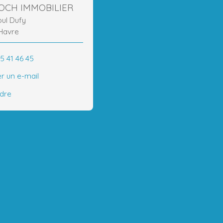
ROCH IMMOBILIER
oul Dufy
Havre
5 41 46 45
r un e-mail
ndre