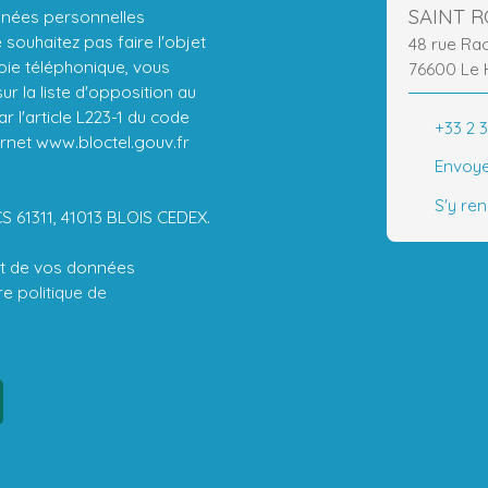
SAINT 
nnées personnelles
ouhaitez pas faire l'objet
48 rue Ra
ie téléphonique, vous
76600 Le 
r la liste d'opposition au
 l'article L223-1 du code
+33 2 3
ernet www.bloctel.gouv.fr
Envoye
S'y re
CS 61311, 41013 BLOIS CEDEX.
ent de vos données
tre
politique de