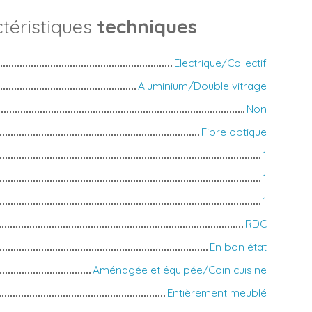
téristiques
techniques
Electrique/Collectif
Aluminium/Double vitrage
Non
Fibre optique
1
1
1
RDC
En bon état
Aménagée et équipée/Coin cuisine
Entièrement meublé