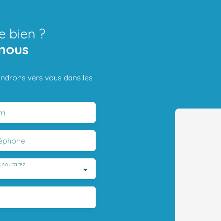
e bien ?
nous
iendrons vers vous dans les
m
léphone
 souhaitez