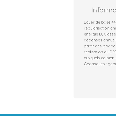
Inform
Loyer de base 44
régularisation an
énergie D, Class
dépenses annuell
partir des prix d
réalisation du DP
auxquels ce bien 
Géorisques : geor