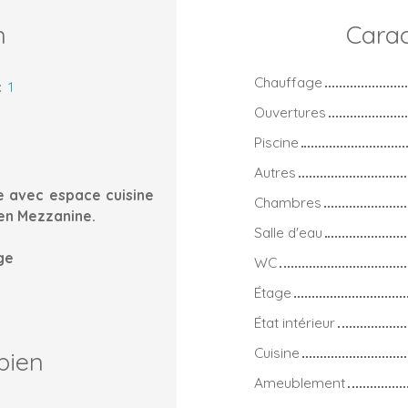
n
Carac
Chauffage
:
1
Ouvertures
Piscine
Autres
e avec espace cuisine
Chambres
 en Mezzanine.
Salle d'eau
age
WC
Étage
État intérieur
Cuisine
bien
Ameublement