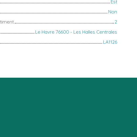
Est
Non
timent
2
Le Havre 76600 - Les Halles Centrales
LA1126