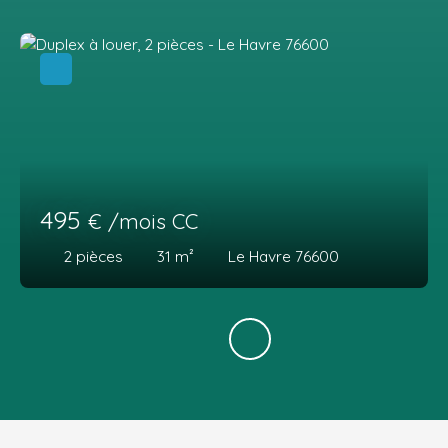
495
€ /mois CC
2
pièces
31
m²
Le Havre 76600