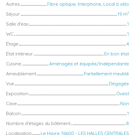
Autres
Fibre optique, Interphone, Local à vélo
Séjour
19
m²
Salle d'eau
1
WC
1
Étage
4
État intérieur
En bon état
Cuisine
Aménagée et équipée/Indépendante
Ameublement
Partiellement meublé
Vue
Dégagée
Exposition
Ouest
Cave
Non
Balcon
1
Nombre d'étages du bâtiment
8
Localisation
Le Havre 76600 - LES HALLES CENTRALES