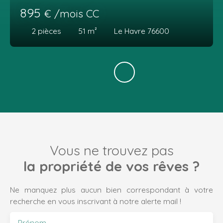
895
€ /mois CC
2
pièces
51
m²
Le Havre 76600
Vous ne trouvez pas
la propriété de vos rêves ?
Ne manquez plus aucun bien correspondant à votre
recherche en vous inscrivant à notre alerte mail !
Prénom