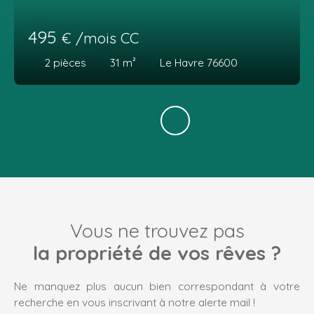
495
€ /mois CC
2
pièces
31
m²
Le Havre 76600
Vous ne trouvez pas
la propriété de vos rêves ?
Ne manquez plus aucun bien correspondant à votre
recherche en vous inscrivant à notre alerte mail !