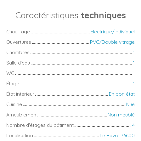
Caractéristiques
techniques
Chauffage
Electrique/Individuel
Ouvertures
PVC/Double vitrage
Chambres
1
Salle d'eau
1
WC
1
Étage
1
État intérieur
En bon état
Cuisine
Nue
Ameublement
Non meublé
Nombre d'étages du bâtiment
4
Localisation
Le Havre 76600