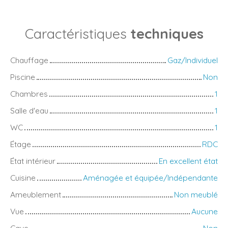
Caractéristiques
techniques
Chauffage
Gaz/Individuel
Piscine
Non
Chambres
1
Salle d'eau
1
WC
1
Étage
RDC
État intérieur
En excellent état
Cuisine
Aménagée et équipée/Indépendante
Ameublement
Non meublé
Vue
Aucune
Cave
Non