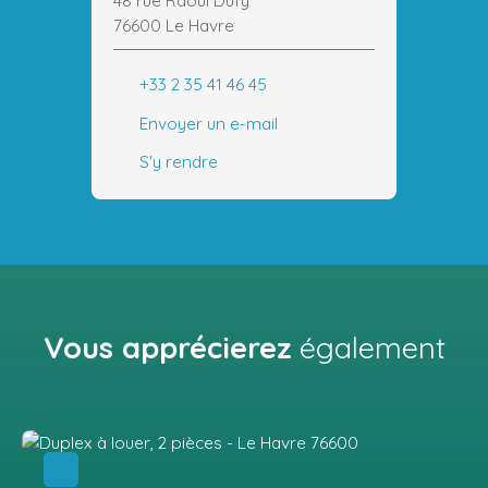
48 rue Raoul Dufy
76600 Le Havre
+33 2 35 41 46 45
Envoyer un e-mail
S'y rendre
Vous apprécierez
également