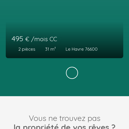
495
€ /mois CC
2
pièces
31
m²
Le Havre 76600
Vous ne trouvez pas
la propriété de vos rêves ?