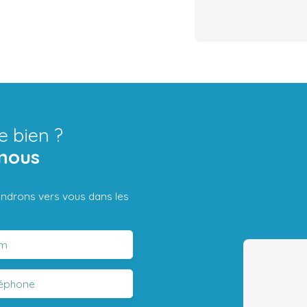
e bien ?
nous
iendrons vers vous dans les
m
léphone