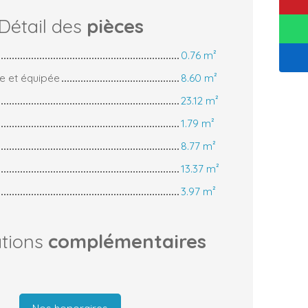
Détail des
pièces
0.76 m²
e et équipée
8.60 m²
23.12 m²
1.79 m²
8.77 m²
13.37 m²
3.97 m²
ations
complémentaires
Nos honoraires