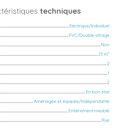
téristiques
techniques
Electrique/Individuel
PVC/Double vitrage
Non
23
m²
2
1
2
En bon état
Aménagée et équipée/Indépendante
Entièrement meublé
Rue