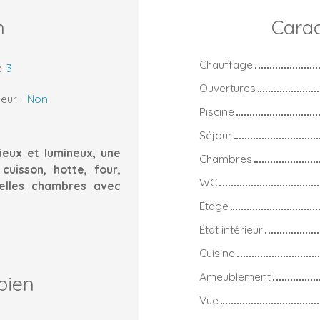
n
Carac
Chauffage
:
3
Ouvertures
eur
:
Non
Piscine
Séjour
ieux et lumineux, une
Chambres
uisson, hotte, four,
WC
 belles chambres avec
Étage
État intérieur
Cuisine
Ameublement
bien
Vue