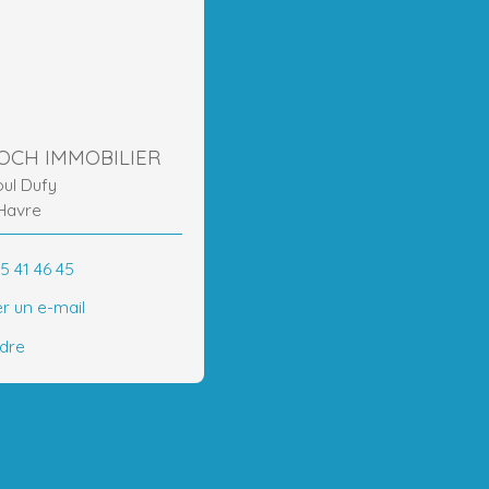
ROCH IMMOBILIER
oul Dufy
Havre
5 41 46 45
r un e-mail
ndre