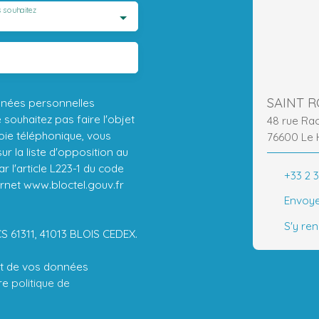
 souhaitez
SAINT 
nnées personnelles
ouhaitez pas faire l'objet
48 rue Ra
ie téléphonique, vous
76600 Le 
r la liste d'opposition au
 l'article L223-1 du code
+33 2 3
ernet www.bloctel.gouv.fr
Envoye
S'y re
CS 61311, 41013 BLOIS CEDEX.
ent de vos données
tre
politique de