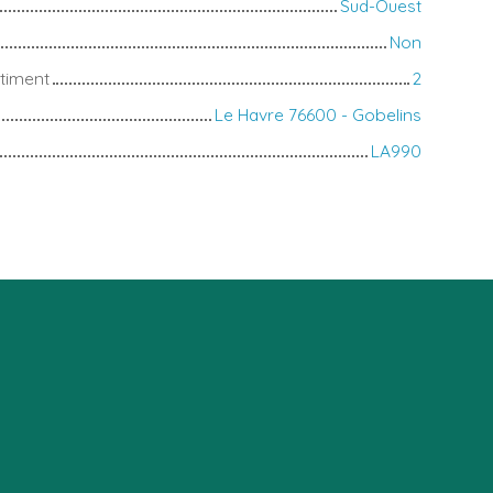
Sud-Ouest
Non
timent
2
Le Havre 76600 - Gobelins
LA990