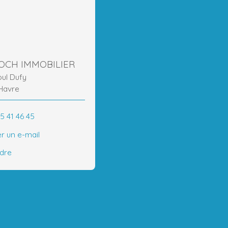
ROCH IMMOBILIER
oul Dufy
Havre
5 41 46 45
r un e-mail
ndre