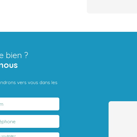
e bien ?
nous
iendrons vers vous dans les
m
léphone
 souhaitez