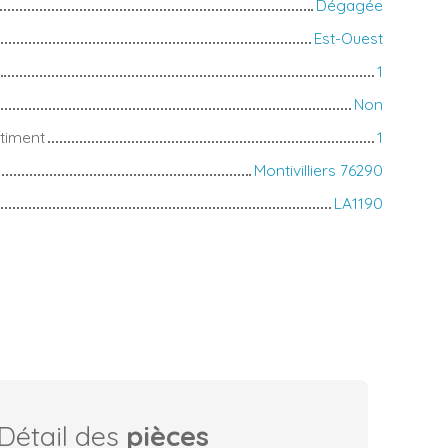
Dégagée
Est-Ouest
1
Non
timent
1
Montivilliers 76290
LA1190
Détail des
pièces