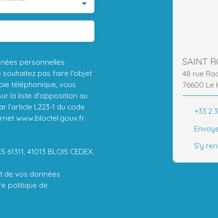
SAINT 
nnées personnelles
ouhaitez pas faire l'objet
48 rue Ra
ie téléphonique, vous
76600 Le 
r la liste d'opposition au
 l'article L223-1 du code
+33 2 3
ernet www.bloctel.gouv.fr
Envoye
S'y re
CS 61311, 41013 BLOIS CEDEX.
ent de vos données
tre
politique de