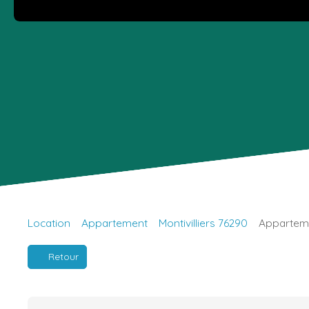
Location
Appartement
Montivilliers 76290
Appartemen
Retour