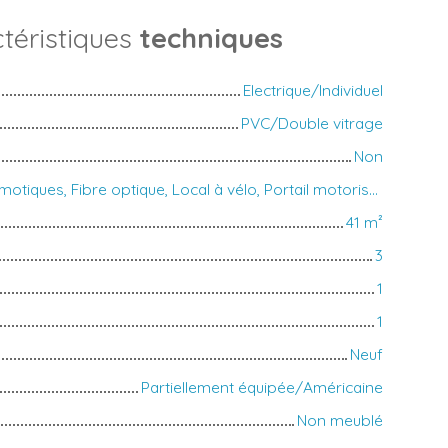
téristiques
techniques
Electrique/Individuel
PVC/Double vitrage
Non
Équipements domotiques, Fibre optique, Local à vélo, Portail motorisé, Visiophone, Volets électriques
41
m²
3
1
1
Neuf
Partiellement équipée/Américaine
Non meublé