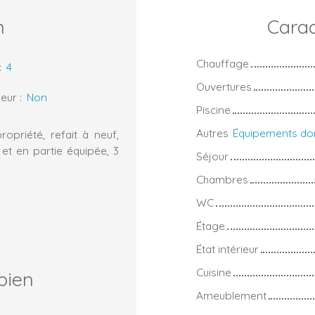
n
Carac
Chauffage
:
4
Ouvertures
eur
:
Non
Piscine
Autres
priété, refait à neuf,
et en partie équipée, 3
Séjour
Chambres
WC
Étage
État intérieur
Cuisine
bien
Ameublement