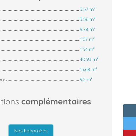
3.57 m²
3.56 m²
9.78 m²
1.07 m²
1.54 m²
40.93 m²
13.68 m²
bre
9.2 m²
ations
complémentaires
Nos honoraires