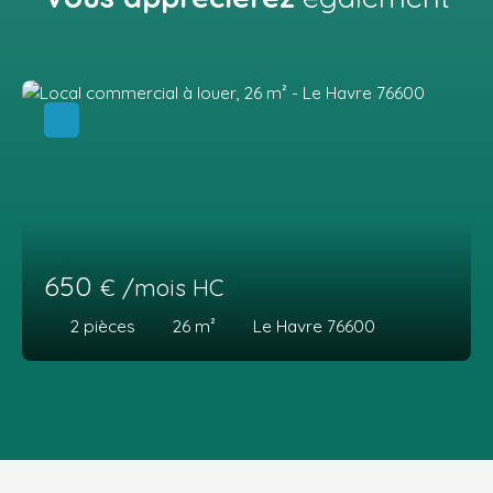
650
€ /mois HC
2
pièces
26
m²
Le Havre 76600