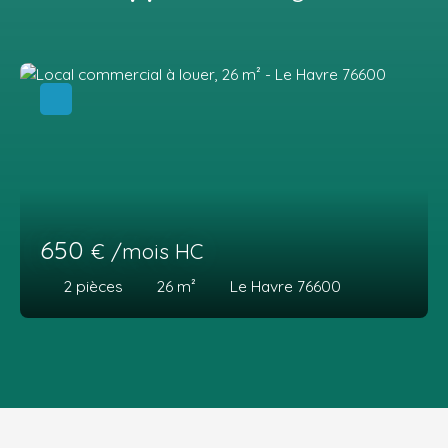
650
€ /mois HC
2
pièces
26
m²
Le Havre 76600