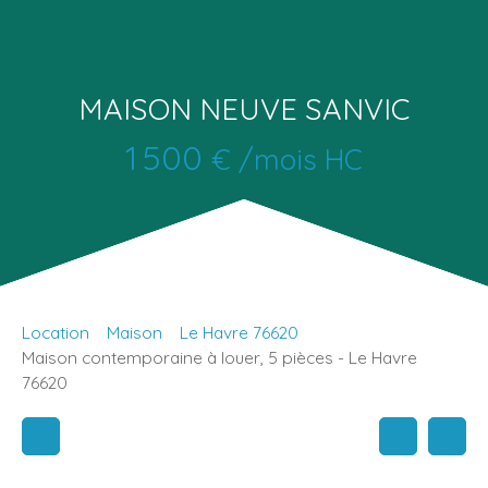
MAISON NEUVE SANVIC
1 500
€ /mois HC
Location
Maison
Le Havre 76620
Maison contemporaine à louer, 5 pièces - Le Havre
76620