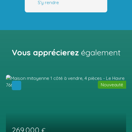
S'y rendre
Vous apprécierez
également
Nouveauté
269 000
€