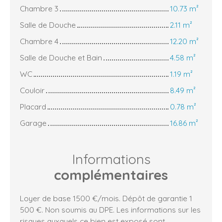
Chambre 3
10.73 m²
Salle de Douche
2.11 m²
Chambre 4
12.20 m²
Salle de Douche et Bain
4.58 m²
WC
1.19 m²
Couloir
8.49 m²
Placard
0.78 m²
Garage
16.86 m²
Informations
complémentaires
Loyer de base 1500 €/mois. Dépôt de garantie 1
500 €. Non soumis au DPE. Les informations sur les
risques auxquels ce bien est exposé sont