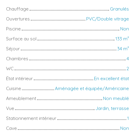
Chauffage
Granulés
Ouvertures
PVC/Double vitrage
Piscine
Non
Surface au sol
133
m²
Séjour
34
m²
Chambres
4
WC
2
État intérieur
En excellent état
Cuisine
Aménagée et équipée/Américaine
Ameublement
Non meublé
Vue
Jardin, terrasse
Stationnement intérieur
1
Cave
Non