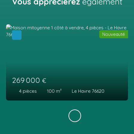
Vous apprécierez
également
Nouveauté
269 000
€
4
pièces
100
m²
Le Havre 76620