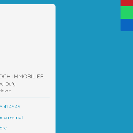
ROCH IMMOBILIER
oul Dufy
Havre
5 41 46 45
r un e-mail
ndre