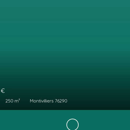
0
€
250
m²
Montivilliers 76290