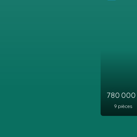
780 00
9
pièces