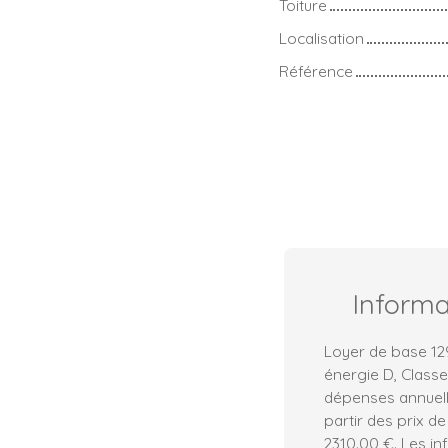
Toiture
Localisation
Référence
Inform
Loyer de base 12
énergie D, Class
dépenses annuell
partir des prix de
2310.00 €. Les in