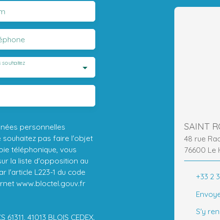
m
léphone
 souhaitez
SAINT 
nnées personnelles
ouhaitez pas faire l'objet
48 rue Ra
ie téléphonique, vous
76600 Le 
r la liste d'opposition au
 l'article L223-1 du code
+33 2 3
ernet www.bloctel.gouv.fr
Envoye
S'y re
CS 61311, 41013 BLOIS CEDEX.