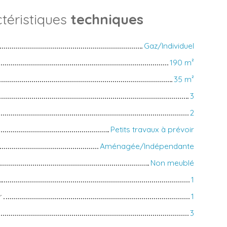
téristiques
techniques
Gaz/Individuel
190
m²
35
m²
3
2
Petits travaux à prévoir
Aménagée/Indépendante
Non meublé
1
r
1
3