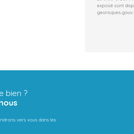
exposé sont dispo
georisques.gouv.f
e bien ?
nous
iendrons vers vous dans les