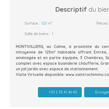
Descriptif
du bie
Surface
:
125
m²
Pièces
Salle de bains
:
1
MONTIVILLIERS, au Calme, à proximité du cent
mitoyenne de 125m² habitable offrant Entrée, 
aménagée et en partie équipée, 3 Chambres, Sal
complet avec espace buanderie chaufferie, Gran
un joli jardin avec espace de stationnement.
Visite Virtuelle disponible: www.saintrochimmo.c
+33 2 35 41 46 45
Envoyer