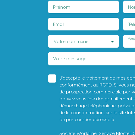
Prénom
No
Email
Té
Vous
Votre commune
-
Votre message
J'accepte le traitement de mes do
conformément au RGPD. Si vous ne s
de prospection commerciale par vo
pouvez vous inscrire gratuitement su
démarchage téléphonique, prévu par
de la consommation, sur le site Int
ou par courrier adressé à :
Société Worldline, Service Bloctel, 