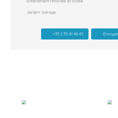
Entièrement rénovée et Isolée
Jardin+ Garage
+33 2 35 41 46 45
Envoyer