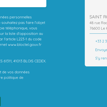
SAINT 
nnées personnelles
ouhaitez pas faire l'objet
48 rue Ra
ie téléphonique, vous
76600 Le 
r la liste d'opposition au
 l'article L223-1 du code
+33 2 3
ernet www.bloctel.gouv.fr
Envoye
S'y re
CS 61311, 41013 BLOIS CEDEX.
ent de vos données
tre
politique de