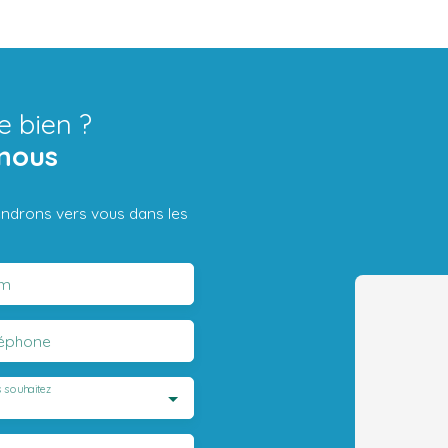
e bien ?
nous
iendrons vers vous dans les
m
léphone
 souhaitez