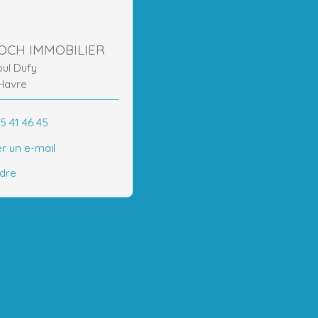
ROCH IMMOBILIER
oul Dufy
Havre
5 41 46 45
r un e-mail
ndre