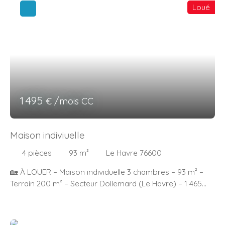
Loué
1 495
€ /mois CC
Maison indiviuelle
4
pièces
93
m²
Le Havre 76600
🏡 À LOUER – Maison individuelle 3 chambres – 93 m² –
Terrain 200 m² – Secteur Dollemard (Le Havre) – 1 465
€/mois Située dans le quartier recherché de Dollemard, à
proximité immédiate des commerces et des
commodités, cette maison individuelle de 93 m²