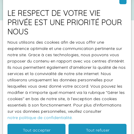
LE RESPECT DE VOTRE VIE
PRIVÉE EST UNE PRIORITÉ POUR
NOUS
Vous ne trouvez pas
Nous utilisons des cookies afin de vous offrir une
expérience optimale et une communication pertinente sur
la propriété de vos rêves ?
notre site. Grace à ces technologies, nous pouvons vous
proposer du contenu en rapport avec vos centres d'intérêt.
Ne manquez plus aucun bien correspondant à votre
Ils nous permettent également d'améliorer la qualité de nos
recherche en vous inscrivant à notre alerte mail !
services et la convivialité de notre site internet. Nous
utiliserons uniquement les données personnelles pour
lesquelles vous avez donné votre accord. Vous pouvez les
Prénom
modifier à n'importe quel moment via la rubrique ″Gérer les
cookies″ en bas de notre site, à l'exception des cookies
Nom
essentiels à son fonctionnement. Pour plus d'informations
sur vos données personnelles, veuillez consulter
Email
notre politique de confidentialité
.
Tout accepter
Tout refuser
Type d'offre