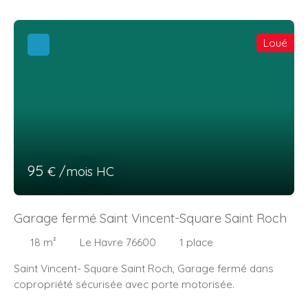
local. Porte de Garage de 4. 21m de large Hauteur sous
plafond 3. 8m
Loué
95
€ /mois HC
Garage fermé Saint Vincent-Square Saint Roch
18
m²
Le Havre 76600
1
place
Saint Vincent- Square Saint Roch, Garage fermé dans
copropriété sécurisée avec porte motorisée.