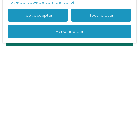
notre politique de confidentialité
.
sol en plein centre ville rue de fontenelle
Tout accepter
Tout refuser
Personnaliser
Loué
140
€ /mois HC
STATIONNEMENT HOTEL DE VILLE
Le Havre 76600
2
places