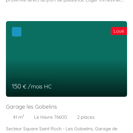
270€ Dépôt de garantie: 90€
Loué
150
€ /mois HC
Garage les Gobelins
41
m²
Le Havre 76600
2
places
Secteur Square Saint Roch - Les Gobelins, Garage de