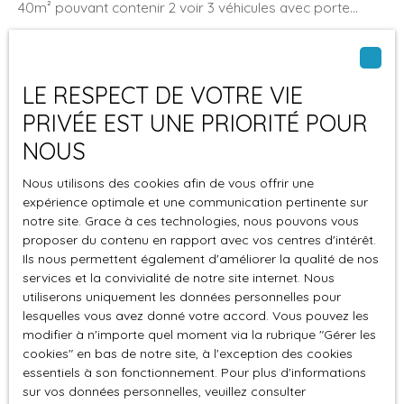
40m² pouvant contenir 2 voir 3 véhicules avec porte
électrique, et raccordement électrique au sein même du
garage, idéal pour recharger un véhicule électrique.
LE RESPECT DE VOTRE VIE
Loué
PRIVÉE EST UNE PRIORITÉ POUR
NOUS
Nous utilisons des cookies afin de vous offrir une
expérience optimale et une communication pertinente sur
notre site. Grace à ces technologies, nous pouvons vous
proposer du contenu en rapport avec vos centres d'intérêt.
Ils nous permettent également d'améliorer la qualité de nos
85
€ /mois CC
services et la convivialité de notre site internet. Nous
utiliserons uniquement les données personnelles pour
lesquelles vous avez donné votre accord. Vous pouvez les
GARAGE FERME CENTRE VILLE
modifier à n'importe quel moment via la rubrique ″Gérer les
cookies″ en bas de notre site, à l'exception des cookies
Le Havre 76600
1
place
essentiels à son fonctionnement. Pour plus d'informations
sur vos données personnelles, veuillez consulter
STATIONNEMENT CENTRE VILLE, garage fermé en sous-