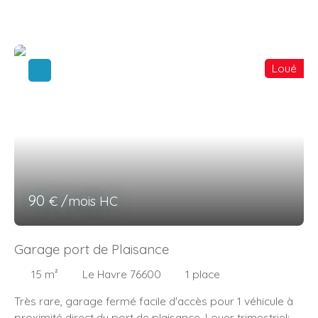
Square Saint Roch- Plage- Saint Vincent.
Loué
90
€ /mois HC
Garage port de Plaisance
15
m²
Le Havre 76600
1
place
Très rare, garage fermé facile d'accès pour 1 véhicule à
proximité direct du port de plaisance. Loyer trimestriel: