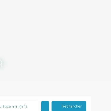
R
Rechercher
urface min (m²)