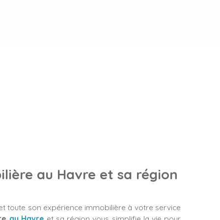
lière au Havre et sa région
 toute son expérience immobilière à votre service
re
au Havre
et sa région vous simplifie la vie pour