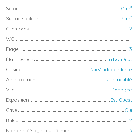
Séjour
34
m²
Surface balcon
5
m²
Chambres
2
WC
1
Étage
3
État intérieur
En bon état
Cuisine
Nue/Indépendante
Ameublement
Non meublé
Vue
Dégagée
Exposition
Est-Ouest
Cave
Oui
Balcon
2
Nombre d'étages du bâtiment
3