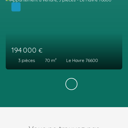
194 000
€
3
pièces
70
m²
Le Havre 76600