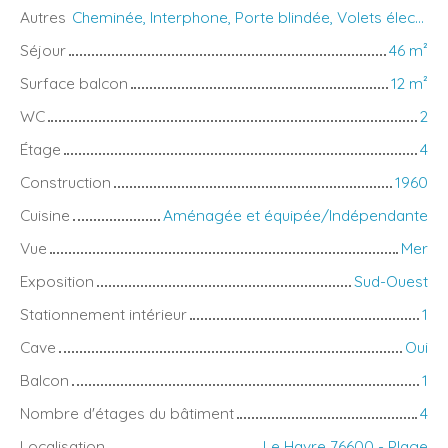
Autres
Cheminée, Interphone, Porte blindée, Volets électriques
Séjour
46
m²
Surface balcon
12
m²
WC
2
Étage
4
Construction
1960
Cuisine
Aménagée et équipée/Indépendante
Vue
Mer
Exposition
Sud-Ouest
Stationnement intérieur
1
Cave
Oui
Balcon
1
Nombre d'étages du bâtiment
4
Localisation
Le Havre 76600 - Plage