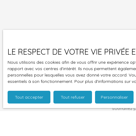
Ne manquez plus
mail !
LE RESPECT DE VOTRE VIE PRIVÉE
Prénom
Nous utilisons des cookies afin de vous offrir une expérience 
Type d'offre
rapport avec vos centres d'intérêt. Ils nous permettent également
Vente
personnelles pour lesquelles vous avez donné votre accord. Vous
essentiels à son fonctionnement. Pour plus d'informations sur v
Budget max (
Tout accepter
Tout refuser
Personnaliser
J'accepte 
souhaitez 
pouvez vou
prévu par l
www.bloctel