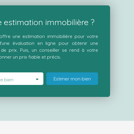
 estimation immobilière ?
ffre une estimation immobilière pour votre
 d'une évaluation en ligne pour obtenir une
de prix. Puis, un conseiller se rend à votre
nner un prix fiable et précis.
Estimer mon bien
e bien