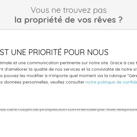
Vous ne trouvez pas
la propriété de vos rêves ?
 aucun bien correspondant à votre recherche en vous inscrivan
 EST UNE PRIORITÉ POUR NOUS
Nom
Email
optimale et une communication pertinente sur notre site. Grace à c
Type de bien
 d'améliorer la qualité de nos services et la convivialité de notre s
Localisation
Immobilier Pro
 pouvez les modifier à n'importe quel moment via la rubrique ″Gérer
os données personnelles, veuillez consulter
notre politique de confide
€)
Surface min (m²)
le traitement de mes données personnelles conformément au R
pas faire l'objet de prospection commerciale par voie téléphon
s inscrire gratuitement sur la liste d'opposition au démarchage
'article L223-1 du code de la consommation, sur le site Internet
.gouv.fr ou par courrier adressé à :