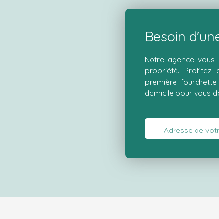
Besoin d'une
Notre agence vous o
propriété. Profitez
première fourchette 
domicile pour vous do
Adresse de votr