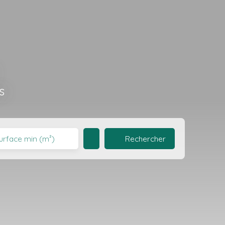
s
Rechercher
urface min (m²)