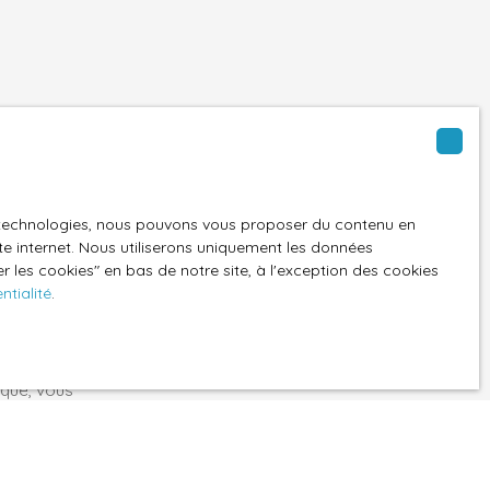
t à notre alerte
es technologies, nous pouvons vous proposer du contenu en
ite internet. Nous utiliserons uniquement les données
 les cookies″ en bas de notre site, à l'exception des cookies
ntialité
.
GPD. Si vous ne
ique, vous
 téléphonique,