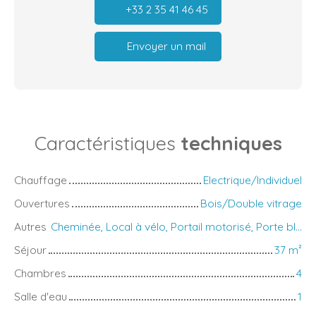
+33 2 35 41 46 45
Envoyer un mail
Caractéristiques
techniques
Chauffage
Electrique/Individuel
Ouvertures
Bois/Double vitrage
Autres
Cheminée, Local à vélo, Portail motorisé, Porte blindée, Système d'alarme, Volets électriques
Séjour
37
m²
Chambres
4
Salle d'eau
1