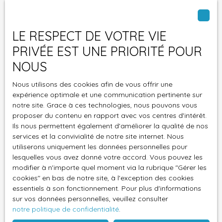
Type d'offre
Vente
LE RESPECT DE VOTRE VIE
Type de bien
PRIVÉE EST UNE PRIORITÉ POUR
Maison
NOUS
Localisation
Étretat (76790)
Nous utilisons des cookies afin de vous offrir une
expérience optimale et une communication pertinente sur
Budget max (€)
notre site. Grace à ces technologies, nous pouvons vous
proposer du contenu en rapport avec vos centres d'intérêt.
Surface min (m²)
Ils nous permettent également d'améliorer la qualité de nos
services et la convivialité de notre site internet. Nous
utiliserons uniquement les données personnelles pour
Pièces min
lesquelles vous avez donné votre accord. Vous pouvez les
modifier à n'importe quel moment via la rubrique ″Gérer les
J'accepte le traitement de mes données
cookies″ en bas de notre site, à l'exception des cookies
personnelles conformément au RGPD. Si vous ne
essentiels à son fonctionnement. Pour plus d'informations
souhaitez pas faire l'objet de prospection
sur vos données personnelles, veuillez consulter
commerciale par voie téléphonique, vous pouvez
notre politique de confidentialité
.
vous inscrire gratuitement sur la liste d'opposition