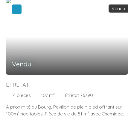
Vendu
Vendu
ETRETAT
4
pièces
107
m²
Étretat 76790
A proximité du Bourg, Pavillon de plein pied offrant sur
100m² habitables, Pièce de vie de 51 m² avec Cheminée
et Cuisine Aménagée et équipée, 2 Chambres, Salle de
Bains (Baignoire + Douche), WC, Buanderie. Véranda +